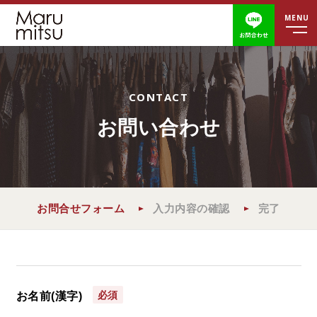
営業時間
定休日
ホーム
お問い合わせ
移動販売について
取扱商品
お問合せフォーム
入力内容の確認
完了
ブログ
よくあるご質問
必須
お名前(漢字)